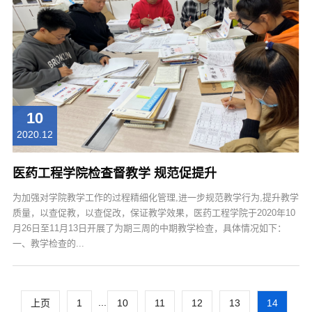
10
2020.12
医药工程学院检查督教学 规范促提升
为加强对学院教学工作的过程精细化管理,进一步规范教学行为,提升教学
质量，以查促教，以查促改，保证教学效果，医药工程学院于2020年10
月26日至11月13日开展了为期三周的中期教学检查，具体情况如下：
一、教学检查的...
...
上页
1
10
11
12
13
14